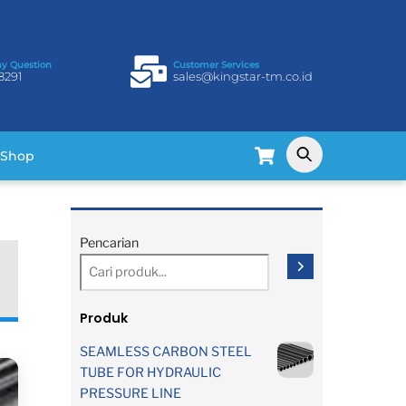
ny Question
Customer Services
8291
sales@kingstar-tm.co.id
Cart
Shop
Pencarian
Produk
SEAMLESS CARBON STEEL
TUBE FOR HYDRAULIC
PRESSURE LINE