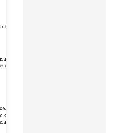
ami
ada
kan
be.
aik
nda