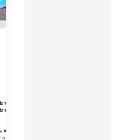
dah
dan
gai
is.