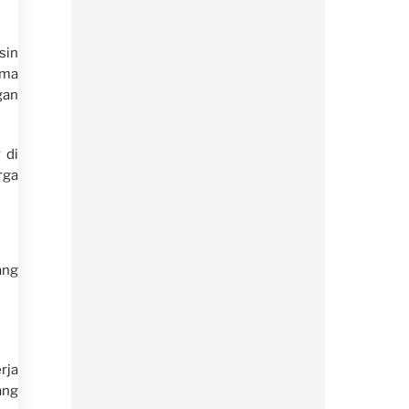
sin
ama
gan
 di
rga
ang
rja
ang