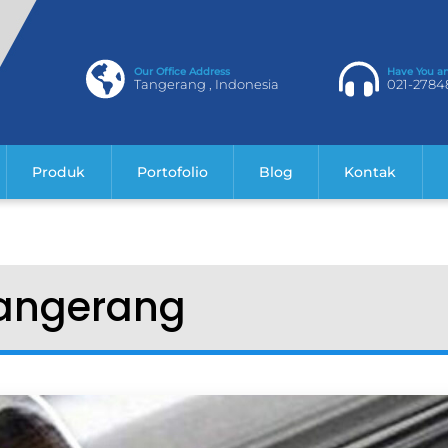
Our Office Address
Have You a
Tangerang , Indonesia
021-2784
Produk
Portofolio
Blog
Kontak
tangerang