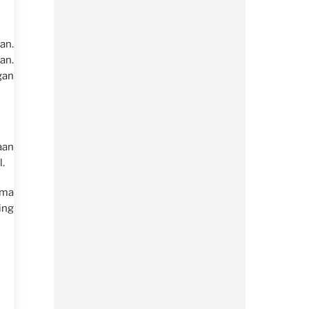
an.
an.
gan
aan
.
ama
ing