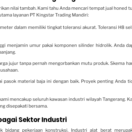
rikan nilai tambah. Kami tahu Anda mencari tempat jual honed t
utama layanan PT Kingstar Trading Mandiri:
eter dalam memiliki tingkat toleransi akurat. Toleransi H8 sel
inggi menjamin umur pakai komponen silinder hidrolik. Anda da
panjang.
rga jujur tanpa pernah mengorbankan mutu produk. Skema ha
rusahaan.
i pasok material baja ini dengan baik. Proyek penting Anda ti
kami mencakup seluruh kawasan industri wilayah Tangerang. K
ng disepakati bersama.
bagai Sektor Industri
k bidang pekerjaan konstruksi. Industri alat berat merupa