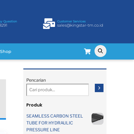
ny Question
Customer Services
8291
sales@kingstar-tm.co.id
Cart
Shop
Pencarian
Produk
SEAMLESS CARBON STEEL
TUBE FOR HYDRAULIC
PRESSURE LINE