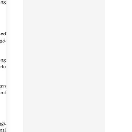
ang
ned
gi.
ang
rlu
kan
ami
gi.
nsi