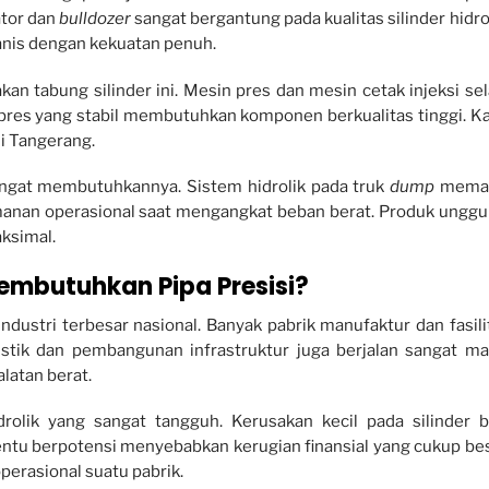
ator dan
bulldozer
sangat bergantung pada kualitas silinder hidrol
nis dengan kekuatan penuh.
n tabung silinder ini. Mesin pres dan mesin cetak injeksi sel
pres yang stabil membutuhkan komponen berkualitas tinggi. K
i Tangerang.
a sangat membutuhkannya. Sistem hidrolik pada truk
dump
memak
eamanan operasional saat mengangkat beban berat. Produk unggu
ksimal.
embutuhkan Pipa Presisi?
dustri terbesar nasional. Banyak pabrik manufaktur dan fasili
ogistik dan pembangunan infrastruktur juga berjalan sangat mas
latan berat.
rolik yang sangat tangguh. Kerusakan kecil pada silinder b
entu berpotensi menyebabkan kerugian finansial yang cukup bes
perasional suatu pabrik.