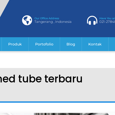
Our Office Address
Have You a
Tangerang , Indonesia
021-2784
Produk
Portofolio
Blog
Kontak
ned tube terbaru