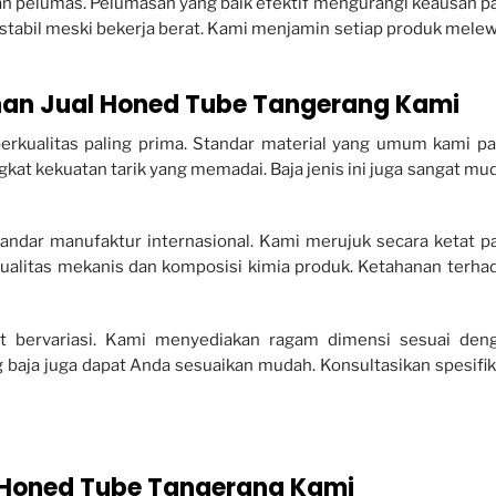
ran pelumas. Pelumasan yang baik efektif mengurangi keausan p
 stabil meski bekerja berat. Kami menjamin setiap produk melew
anan Jual Honed Tube Tangerang Kami
erkualitas paling prima. Standar material yang umum kami pa
ngkat kekuatan tarik yang memadai. Baja jenis ini juga sangat mu
tandar manufaktur internasional. Kami merujuk secara ketat p
 kualitas mekanis dan komposisi kimia produk. Ketahanan terha
at bervariasi. Kami menyediakan ragam dimensi sesuai den
 baja juga dapat Anda sesuaikan mudah. Konsultasikan spesifik
l Honed Tube Tangerang Kami