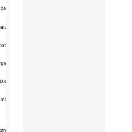
ube
alu
pat
rga
dak
ami
kan