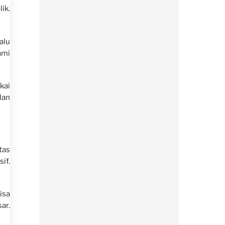
ik.
alu
ami
ai
lan
tas
if.
isa
ar.