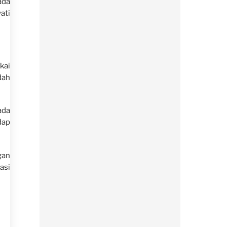
ada
ati
kai
dah
ada
dap
gan
asi