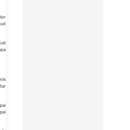
der
pat
pat
apa
nik
tar
pai
pai