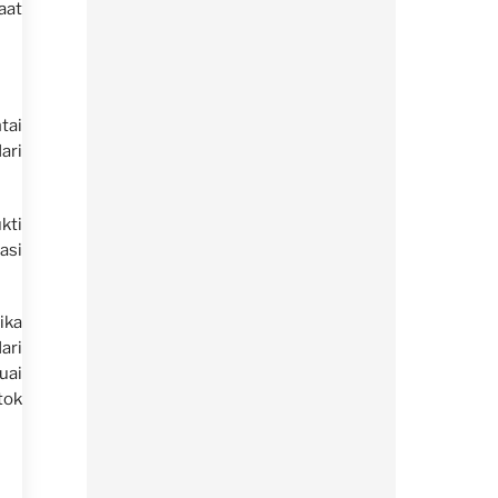
aat
tai
ari
kti
asi
ika
ari
uai
tok