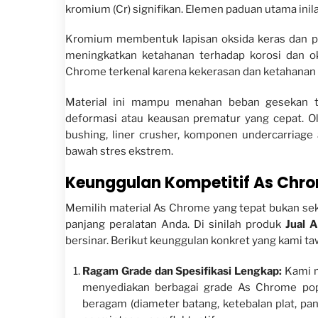
kromium (Cr) signifikan. Elemen paduan utama inil
Kromium membentuk lapisan oksida keras dan pad
meningkatkan ketahanan terhadap korosi dan oks
Chrome terkenal karena kekerasan dan ketahanan a
Material ini mampu menahan beban gesekan ti
deformasi atau keausan prematur yang cepat. Ole
bushing, liner crusher, komponen undercarriage 
bawah stres ekstrem.
Keunggulan Kompetitif As Chro
Memilih material As Chrome yang tepat bukan sek
panjang peralatan Anda. Di sinilah produk
Jual 
bersinar. Berikut keunggulan konkret yang kami ta
Ragam Grade dan Spesifikasi Lengkap:
Kami m
menyediakan berbagai grade As Chrome popu
beragam (diameter batang, ketebalan plat, pa