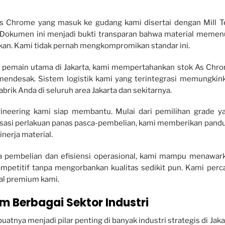
s Chrome yang masuk ke gudang kami disertai dengan Mill T
sli. Dokumen ini menjadi bukti transparan bahwa material memen
kan. Kami tidak pernah mengkompromikan standar ini.
 pemain utama di Jakarta, kami mempertahankan stok As Chr
ndesak. Sistem logistik kami yang terintegrasi memungkin
brik Anda di seluruh area Jakarta dan sekitarnya.
ineering kami siap membantu. Mulai dari pemilihan grade y
alisasi perlakuan panas pasca-pembelian, kami memberikan pand
erja material.
a pembelian dan efisiensi operasional, kami mampu menawar
mpetitif tanpa mengorbankan kualitas sedikit pun. Kami perc
ial premium kami.
 Berbagai Sektor Industri
tnya menjadi pilar penting di banyak industri strategis di Jaka