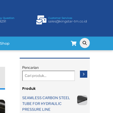
ny Question
Customer Services
8291
sales@kingstar-tm.co.id
Cart
Shop
Pencarian
Produk
SEAMLESS CARBON STEEL
TUBE FOR HYDRAULIC
PRESSURE LINE