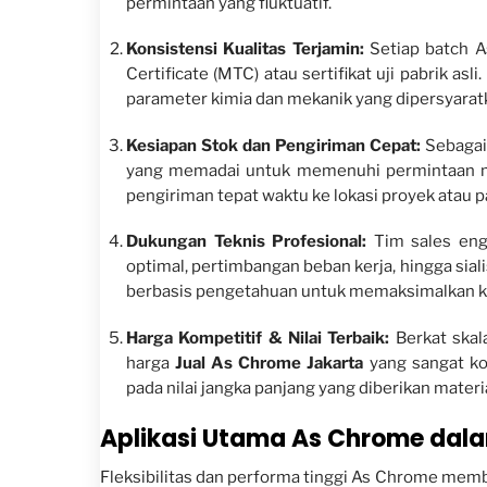
permintaan yang fluktuatif.
Konsistensi Kualitas Terjamin:
Setiap batch A
Certificate (MTC) atau sertifikat uji pabrik a
parameter kimia dan mekanik yang dipersyarat
Kesiapan Stok dan Pengiriman Cepat:
Sebagai
yang memadai untuk memenuhi permintaan me
pengiriman tepat waktu ke lokasi proyek atau pa
Dukungan Teknis Profesional:
Tim sales eng
optimal, pertimbangan beban kerja, hingga si
berbasis pengetahuan untuk memaksimalkan kin
Harga Kompetitif & Nilai Terbaik:
Berkat skal
harga
Jual As Chrome Jakarta
yang sangat ko
pada nilai jangka panjang yang diberikan mater
Aplikasi Utama As Chrome dalam
Fleksibilitas dan performa tinggi As Chrome membua