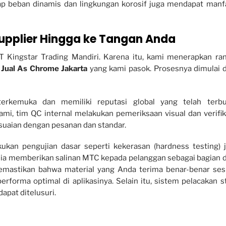
p beban dinamis dan lingkungan korosif juga mendapat manf
Supplier Hingga ke Tangan Anda
 Kingstar Trading Mandiri. Karena itu, kami menerapkan ran
l
Jual As Chrome Jakarta
yang kami pasok. Prosesnya dimulai d
erkemuka dan memiliki reputasi global yang telah terbu
kami, tim QC internal melakukan pemeriksaan visual dan verifik
uaian dengan pesanan dan standar.
akukan pengujian dasar seperti kekerasan (hardness testing) j
edia memberikan salinan MTC kepada pelanggan sebagai bagian d
emastikan bahwa material yang Anda terima benar-benar ses
rforma optimal di aplikasinya. Selain itu, sistem pelacakan s
apat ditelusuri.