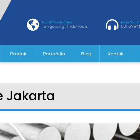
Our Office Address
Have You a
Tangerang , Indonesia
021-2784
Produk
Portofolio
Blog
Kontak
 Jakarta