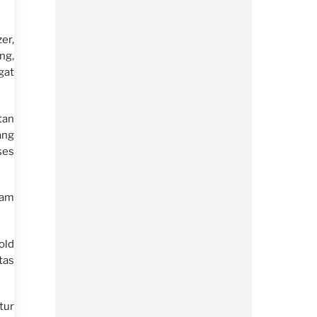
er,
ng,
gat
tan
ang
ses
lam
old
tas
tur