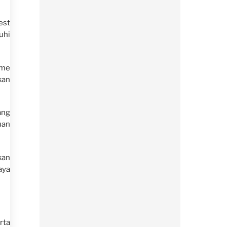
est
uhi
ome
kan
ang
uan
kan
aya
rta