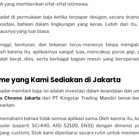
ah yang memberikan sifat-sifat istimewa.
at di permukaan baja ketika terpapar oksigen, secara drama
idasi, bahkan dalam lingkungan yang keras. Lebih dari itu,
usnya yang luar biasa.
nggi, benturan, dan tekanan terus-menerus tanpa mengal
h karena itu, aplikasinya sangat luas, mencakup poros gigi, p
alat berat, dies, serta berbagai bagian mesin yang beroperasi
me yang Kami Sediakan di Jakarta
adar membeli baja; ini adalah investasi dalam keandalan dan u
As Chrome Jakarta
dari PT Kingstar Trading Mandiri benar-be
warkan:
emahami bahwa tidak semua aplikasi sama. Oleh karena itu, k
ler (seperti SCr440, AISI 52100, EN31) dengan dimensi y
njang custom). Stok kami diperbarui secara rutin untuk memen