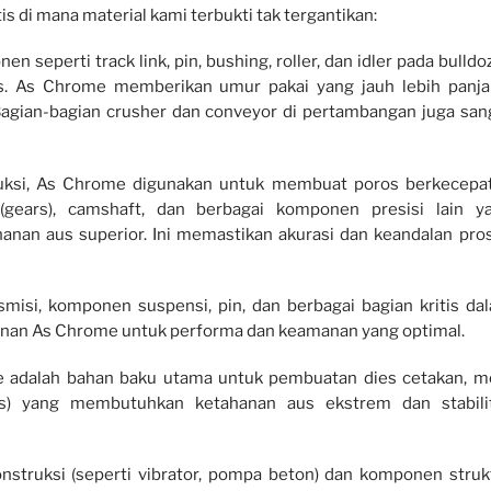
tis di mana material kami terbukti tak tergantikan:
n seperti track link, pin, bushing, roller, dan idler pada bulldoz
us. As Chrome memberikan umur pakai yang jauh lebih panja
agian-bagian crusher dan conveyor di pertambangan juga san
ksi, As Chrome digunakan untuk membuat poros berkecepa
i (gears), camshaft, dan berbagai komponen presisi lain y
nan aus superior. Ini memastikan akurasi dan keandalan pro
misi, komponen suspensi, pin, dan berbagai bagian kritis da
nan As Chrome untuk performa dan keamanan yang optimal.
adalah bahan baku utama untuk pembuatan dies cetakan, m
ols) yang membutuhkan ketahanan aus ekstrem dan stabili
struksi (seperti vibrator, pompa beton) dan komponen struk