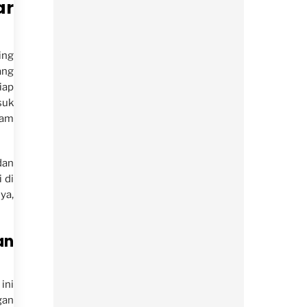
ar
ing
ang
iap
suk
lam
dan
 di
ya,
an
ini
gan