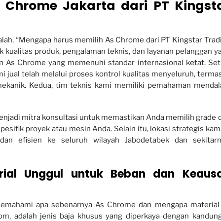
 Chrome Jakarta dari PT Kingst
lah, “Mengapa harus memilih As Chrome dari PT Kingstar Trad
k kualitas produk, pengalaman teknis, dan layanan pelanggan y
an As Chrome yang memenuhi standar internasional ketat. Set
mi jual telah melalui proses kontrol kualitas menyeluruh, terma
 mekanik. Kedua, tim teknis kami memiliki pemahaman menda
 menjadi mitra konsultasi untuk memastikan Anda memilih grade 
esifik proyek atau mesin Anda. Selain itu, lokasi strategis kami
dan efisien ke seluruh wilayah Jabodetabek dan sekitarn
ial Unggul untuk Beban dan Keaus
memahami apa sebenarnya As Chrome dan mengapa material 
rom, adalah jenis baja khusus yang diperkaya dengan kandun