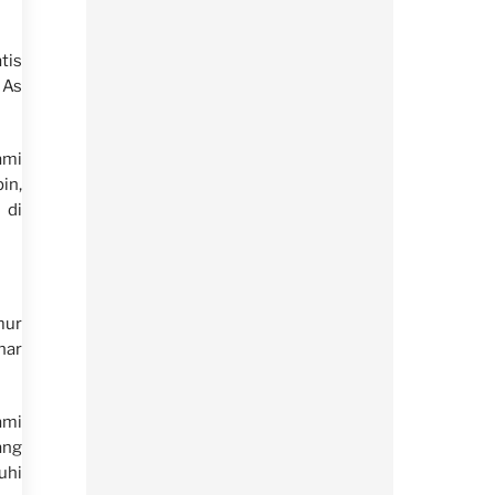
tis
 As
ami
in,
 di
mur
nar
ami
ang
uhi