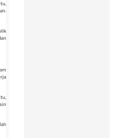
tu,
an.
lik
dan
lam
rja
tu,
sin
lah