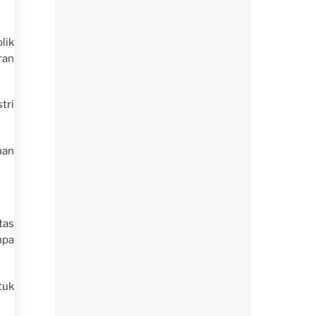
lik
ran
tri
han
tas
npa
tuk