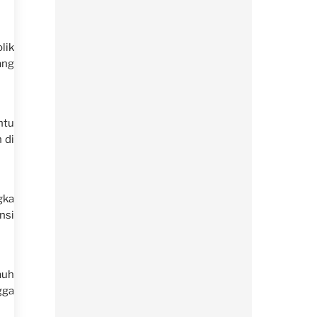
lik
ang
ntu
 di
gka
nsi
auh
gga