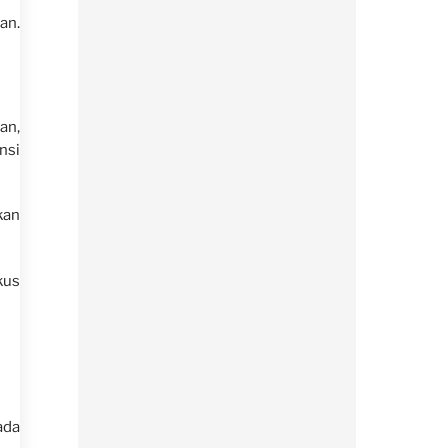
an.
an,
nsi
kan
kus
ada