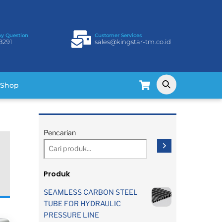
ny Question
Customer Services
8291
sales@kingstar-tm.co.id
Cart
Shop
Pencarian
Produk
SEAMLESS CARBON STEEL
TUBE FOR HYDRAULIC
PRESSURE LINE