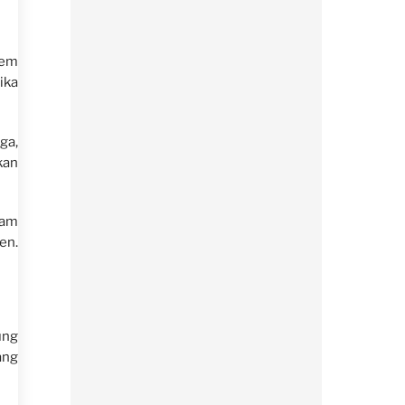
tem
ika
ga,
kan
lam
en.
ung
ang