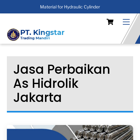
Material for Hydraulic Cylinder
Skip
Cart
Men
to
content
Jasa Perbaikan
As Hidrolik
Jakarta