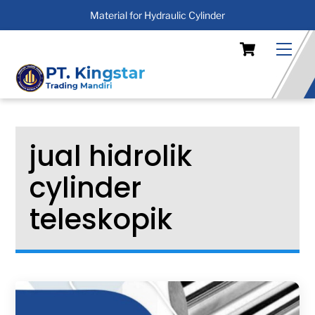
Material for Hydraulic Cylinder
Skip
Cart
Men
to
content
jual hidrolik
cylinder
teleskopik