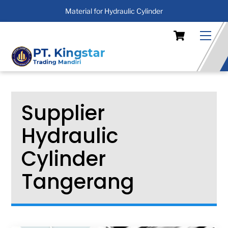
Material for Hydraulic Cylinder
Skip
Cart
Men
to
content
Supplier
Hydraulic
Cylinder
Tangerang